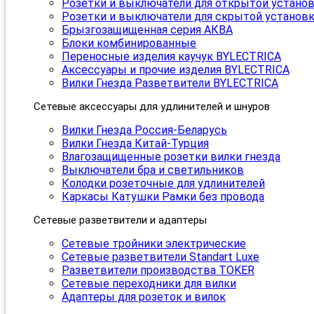
Розетки и выключатели для открытой устано
Розетки и выключатели для скрытой установ
Брызгозащищенная серия АКВА
Блоки комбинированные
Переносные изделия каучук BYLECTRICA
Аксессуары и прочие изделия BYLECTRICA
Вилки Гнезда Разветвители BYLECTRICA
Сетевые аксессуары для удлинителей и шнуров
Вилки Гнезда Россия-Беларусь
Вилки Гнезда Китай-Турция
Влагозащищенные розетки вилки гнезда
Выключатели бра и светильников
Колодки розеточные для удлинителей
Каркасы Катушки Рамки без провода
Сетевые разветвители и адаптеры
Сетевые тройники электрические
Сетевые разветвители Standart Luxe
Разветвители производства TOKER
Сетевые переходники для вилки
Адаптеры для розеток и вилок