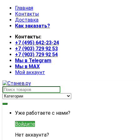
Skip
Skip
Главная
to
to
Контакты
navigation
content
Доставка
Как заказать?
Контакты:
+7 (495) 642-23-24
+7 (903) 729 92 53
+7 (903) 729 92 54
Мы в Telegram
Мы в MAX
Мой аккаунт
Search
for:
My
Уже работаете с нами?
Account
Войдите
Нет аккаунта?