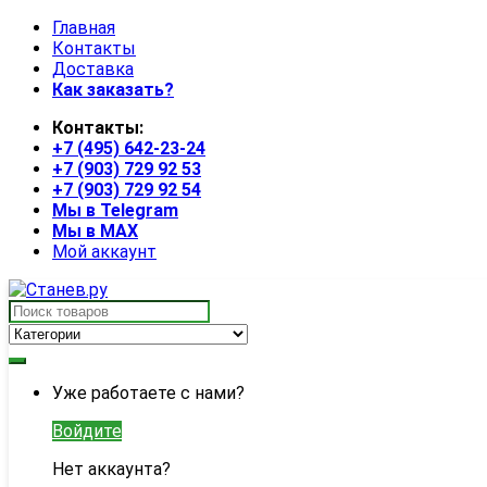
Skip
Skip
Главная
to
to
Контакты
navigation
content
Доставка
Как заказать?
Контакты:
+7 (495) 642-23-24
+7 (903) 729 92 53
+7 (903) 729 92 54
Мы в Telegram
Мы в MAX
Мой аккаунт
Search
for:
My
Уже работаете с нами?
Account
Войдите
Нет аккаунта?