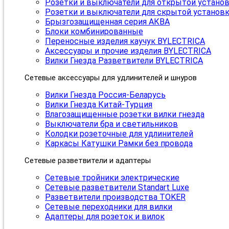
Розетки и выключатели для открытой устано
Розетки и выключатели для скрытой установ
Брызгозащищенная серия АКВА
Блоки комбинированные
Переносные изделия каучук BYLECTRICA
Аксессуары и прочие изделия BYLECTRICA
Вилки Гнезда Разветвители BYLECTRICA
Сетевые аксессуары для удлинителей и шнуров
Вилки Гнезда Россия-Беларусь
Вилки Гнезда Китай-Турция
Влагозащищенные розетки вилки гнезда
Выключатели бра и светильников
Колодки розеточные для удлинителей
Каркасы Катушки Рамки без провода
Сетевые разветвители и адаптеры
Сетевые тройники электрические
Сетевые разветвители Standart Luxe
Разветвители производства TOKER
Сетевые переходники для вилки
Адаптеры для розеток и вилок