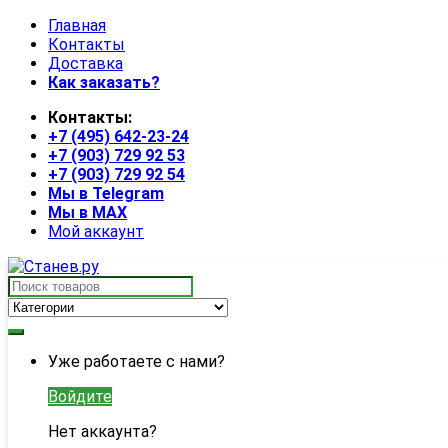
Skip
Skip
Главная
to
to
Контакты
navigation
content
Доставка
Как заказать?
Контакты:
+7 (495) 642-23-24
+7 (903) 729 92 53
+7 (903) 729 92 54
Мы в Telegram
Мы в MAX
Мой аккаунт
Search
for:
My
Уже работаете с нами?
Account
Войдите
Нет аккаунта?