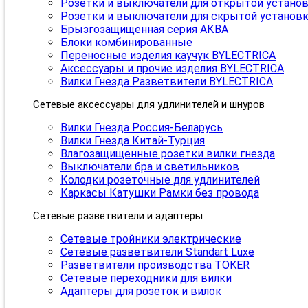
Розетки и выключатели для открытой устано
Розетки и выключатели для скрытой установ
Брызгозащищенная серия АКВА
Блоки комбинированные
Переносные изделия каучук BYLECTRICA
Аксессуары и прочие изделия BYLECTRICA
Вилки Гнезда Разветвители BYLECTRICA
Сетевые аксессуары для удлинителей и шнуров
Вилки Гнезда Россия-Беларусь
Вилки Гнезда Китай-Турция
Влагозащищенные розетки вилки гнезда
Выключатели бра и светильников
Колодки розеточные для удлинителей
Каркасы Катушки Рамки без провода
Сетевые разветвители и адаптеры
Сетевые тройники электрические
Сетевые разветвители Standart Luxe
Разветвители производства TOKER
Сетевые переходники для вилки
Адаптеры для розеток и вилок