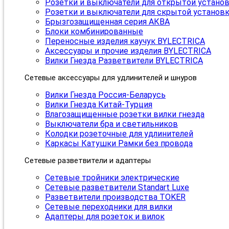
Розетки и выключатели для открытой устано
Розетки и выключатели для скрытой установ
Брызгозащищенная серия АКВА
Блоки комбинированные
Переносные изделия каучук BYLECTRICA
Аксессуары и прочие изделия BYLECTRICA
Вилки Гнезда Разветвители BYLECTRICA
Сетевые аксессуары для удлинителей и шнуров
Вилки Гнезда Россия-Беларусь
Вилки Гнезда Китай-Турция
Влагозащищенные розетки вилки гнезда
Выключатели бра и светильников
Колодки розеточные для удлинителей
Каркасы Катушки Рамки без провода
Сетевые разветвители и адаптеры
Сетевые тройники электрические
Сетевые разветвители Standart Luxe
Разветвители производства TOKER
Сетевые переходники для вилки
Адаптеры для розеток и вилок