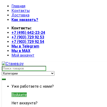
Skip
Skip
Главная
to
to
Контакты
navigation
content
Доставка
Как заказать?
Контакты:
+7 (495) 642-23-24
+7 (903) 729 92 53
+7 (903) 729 92 54
Мы в Telegram
Мы в MAX
Мой аккаунт
Search
for:
My
Уже работаете с нами?
Account
Войдите
Нет аккаунта?