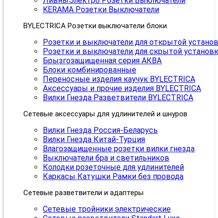
ЛивныЭлектро Розетки Выключатели
KERAMA Розетки Выключатели
BYLECTRICA Розетки выключатели блоки
Розетки и выключатели для открытой устано
Розетки и выключатели для скрытой установ
Брызгозащищенная серия АКВА
Блоки комбинированные
Переносные изделия каучук BYLECTRICA
Аксессуары и прочие изделия BYLECTRICA
Вилки Гнезда Разветвители BYLECTRICA
Сетевые аксессуары для удлинителей и шнуров
Вилки Гнезда Россия-Беларусь
Вилки Гнезда Китай-Турция
Влагозащищенные розетки вилки гнезда
Выключатели бра и светильников
Колодки розеточные для удлинителей
Каркасы Катушки Рамки без провода
Сетевые разветвители и адаптеры
Сетевые тройники электрические