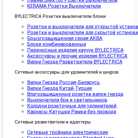
ЛивныЭлектро Розетки Выключатели
KERAMA Розетки Выключатели
BYLECTRICA Розетки выключатели блоки
Розетки и выключатели для открытой устано
Розетки и выключатели для скрытой установ
Брызгозащищенная серия АКВА
Блоки комбинированные
Переносные изделия каучук BYLECTRICA
Аксессуары и прочие изделия BYLECTRICA
Вилки Гнезда Разветвители BYLECTRICA
Сетевые аксессуары для удлинителей и шнуров
Вилки Гнезда Россия-Беларусь
Вилки Гнезда Китай-Турция
Влагозащищенные розетки вилки гнезда
Выключатели бра и светильников
Колодки розеточные для удлинителей
Каркасы Катушки Рамки без провода
Сетевые разветвители и адаптеры
Сетевые тройники электрические