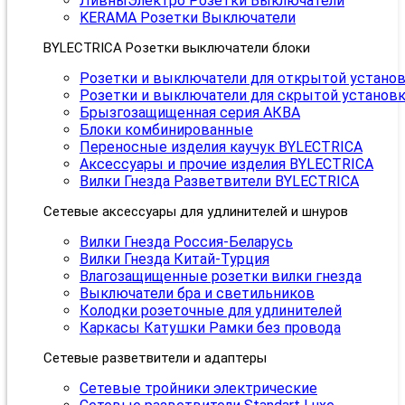
ЛивныЭлектро Розетки Выключатели
KERAMA Розетки Выключатели
BYLECTRICA Розетки выключатели блоки
Розетки и выключатели для открытой устано
Розетки и выключатели для скрытой установ
Брызгозащищенная серия АКВА
Блоки комбинированные
Переносные изделия каучук BYLECTRICA
Аксессуары и прочие изделия BYLECTRICA
Вилки Гнезда Разветвители BYLECTRICA
Сетевые аксессуары для удлинителей и шнуров
Вилки Гнезда Россия-Беларусь
Вилки Гнезда Китай-Турция
Влагозащищенные розетки вилки гнезда
Выключатели бра и светильников
Колодки розеточные для удлинителей
Каркасы Катушки Рамки без провода
Сетевые разветвители и адаптеры
Сетевые тройники электрические