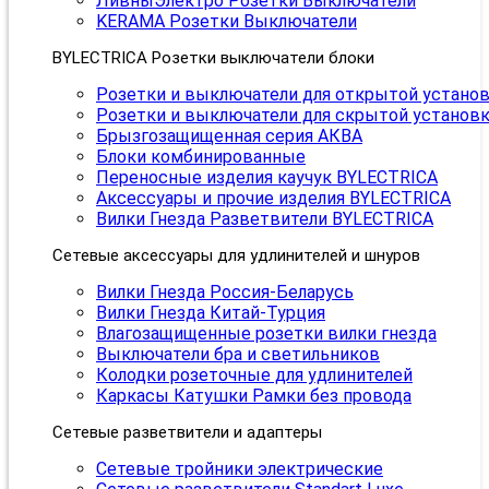
ЛивныЭлектро Розетки Выключатели
KERAMA Розетки Выключатели
BYLECTRICA Розетки выключатели блоки
Розетки и выключатели для открытой устано
Розетки и выключатели для скрытой установ
Брызгозащищенная серия АКВА
Блоки комбинированные
Переносные изделия каучук BYLECTRICA
Аксессуары и прочие изделия BYLECTRICA
Вилки Гнезда Разветвители BYLECTRICA
Сетевые аксессуары для удлинителей и шнуров
Вилки Гнезда Россия-Беларусь
Вилки Гнезда Китай-Турция
Влагозащищенные розетки вилки гнезда
Выключатели бра и светильников
Колодки розеточные для удлинителей
Каркасы Катушки Рамки без провода
Сетевые разветвители и адаптеры
Сетевые тройники электрические