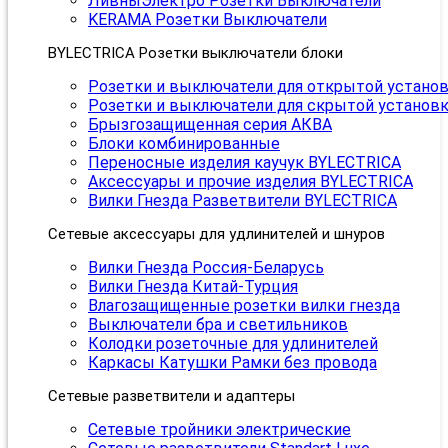
ЛивныЭлектро Розетки Выключатели
KERAMA Розетки Выключатели
BYLECTRICA Розетки выключатели блоки
Розетки и выключатели для открытой устано
Розетки и выключатели для скрытой установ
Брызгозащищенная серия АКВА
Блоки комбинированные
Переносные изделия каучук BYLECTRICA
Аксессуары и прочие изделия BYLECTRICA
Вилки Гнезда Разветвители BYLECTRICA
Сетевые аксессуары для удлинителей и шнуров
Вилки Гнезда Россия-Беларусь
Вилки Гнезда Китай-Турция
Влагозащищенные розетки вилки гнезда
Выключатели бра и светильников
Колодки розеточные для удлинителей
Каркасы Катушки Рамки без провода
Сетевые разветвители и адаптеры
Сетевые тройники электрические