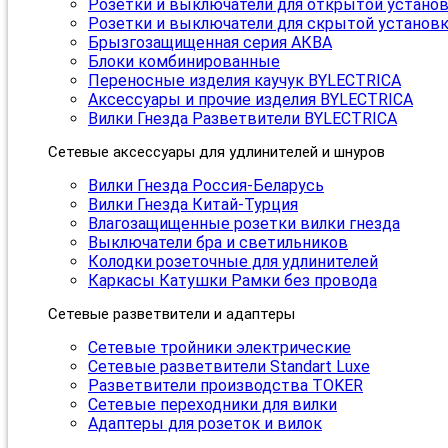
Розетки и выключатели для открытой устано
Розетки и выключатели для скрытой установ
Брызгозащищенная серия АКВА
Блоки комбинированные
Переносные изделия каучук BYLECTRICA
Аксессуары и прочие изделия BYLECTRICA
Вилки Гнезда Разветвители BYLECTRICA
Сетевые аксессуары для удлинителей и шнуров
Вилки Гнезда Россия-Беларусь
Вилки Гнезда Китай-Турция
Влагозащищенные розетки вилки гнезда
Выключатели бра и светильников
Колодки розеточные для удлинителей
Каркасы Катушки Рамки без провода
Сетевые разветвители и адаптеры
Сетевые тройники электрические
Сетевые разветвители Standart Luxe
Разветвители производства TOKER
Сетевые переходники для вилки
Адаптеры для розеток и вилок