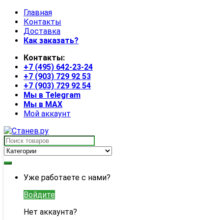
Skip
Skip
Главная
to
to
Контакты
navigation
content
Доставка
Как заказать?
Контакты:
+7 (495) 642-23-24
+7 (903) 729 92 53
+7 (903) 729 92 54
Мы в Telegram
Мы в MAX
Мой аккаунт
Search
for:
My
Уже работаете с нами?
Account
Войдите
Нет аккаунта?