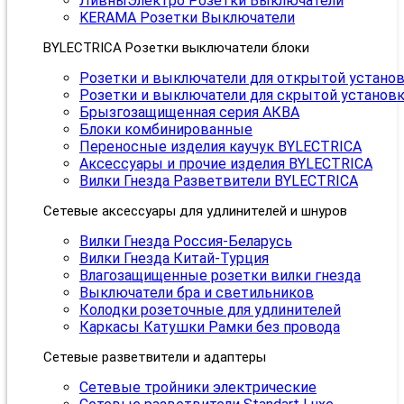
ЛивныЭлектро Розетки Выключатели
KERAMA Розетки Выключатели
BYLECTRICA Розетки выключатели блоки
Розетки и выключатели для открытой устано
Розетки и выключатели для скрытой установ
Брызгозащищенная серия АКВА
Блоки комбинированные
Переносные изделия каучук BYLECTRICA
Аксессуары и прочие изделия BYLECTRICA
Вилки Гнезда Разветвители BYLECTRICA
Сетевые аксессуары для удлинителей и шнуров
Вилки Гнезда Россия-Беларусь
Вилки Гнезда Китай-Турция
Влагозащищенные розетки вилки гнезда
Выключатели бра и светильников
Колодки розеточные для удлинителей
Каркасы Катушки Рамки без провода
Сетевые разветвители и адаптеры
Сетевые тройники электрические