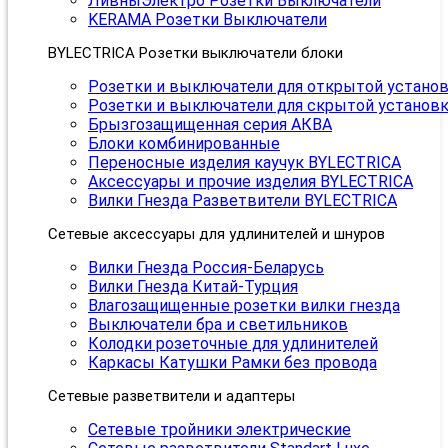
ЛивныЭлектро Розетки Выключатели
KERAMA Розетки Выключатели
BYLECTRICA Розетки выключатели блоки
Розетки и выключатели для открытой устано
Розетки и выключатели для скрытой установ
Брызгозащищенная серия АКВА
Блоки комбинированные
Переносные изделия каучук BYLECTRICA
Аксессуары и прочие изделия BYLECTRICA
Вилки Гнезда Разветвители BYLECTRICA
Сетевые аксессуары для удлинителей и шнуров
Вилки Гнезда Россия-Беларусь
Вилки Гнезда Китай-Турция
Влагозащищенные розетки вилки гнезда
Выключатели бра и светильников
Колодки розеточные для удлинителей
Каркасы Катушки Рамки без провода
Сетевые разветвители и адаптеры
Сетевые тройники электрические