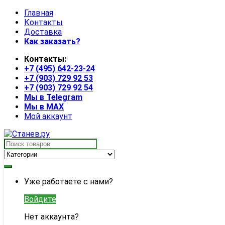
Skip
Skip
Главная
to
to
Контакты
navigation
content
Доставка
Как заказать?
Контакты:
+7 (495) 642-23-24
+7 (903) 729 92 53
+7 (903) 729 92 54
Мы в Telegram
Мы в MAX
Мой аккаунт
Search
for:
My
Уже работаете с нами?
Account
Войдите
Нет аккаунта?