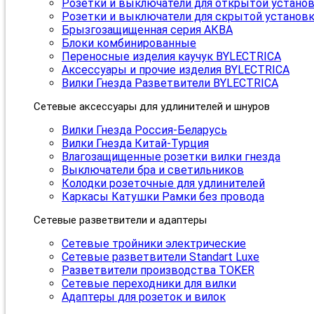
Розетки и выключатели для открытой устано
Розетки и выключатели для скрытой установ
Брызгозащищенная серия АКВА
Блоки комбинированные
Переносные изделия каучук BYLECTRICA
Аксессуары и прочие изделия BYLECTRICA
Вилки Гнезда Разветвители BYLECTRICA
Сетевые аксессуары для удлинителей и шнуров
Вилки Гнезда Россия-Беларусь
Вилки Гнезда Китай-Турция
Влагозащищенные розетки вилки гнезда
Выключатели бра и светильников
Колодки розеточные для удлинителей
Каркасы Катушки Рамки без провода
Сетевые разветвители и адаптеры
Сетевые тройники электрические
Сетевые разветвители Standart Luxe
Разветвители производства TOKER
Сетевые переходники для вилки
Адаптеры для розеток и вилок