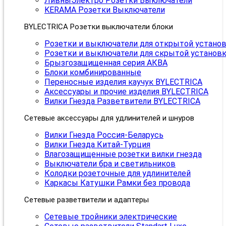
ЛивныЭлектро Розетки Выключатели
KERAMA Розетки Выключатели
BYLECTRICA Розетки выключатели блоки
Розетки и выключатели для открытой устано
Розетки и выключатели для скрытой установ
Брызгозащищенная серия АКВА
Блоки комбинированные
Переносные изделия каучук BYLECTRICA
Аксессуары и прочие изделия BYLECTRICA
Вилки Гнезда Разветвители BYLECTRICA
Сетевые аксессуары для удлинителей и шнуров
Вилки Гнезда Россия-Беларусь
Вилки Гнезда Китай-Турция
Влагозащищенные розетки вилки гнезда
Выключатели бра и светильников
Колодки розеточные для удлинителей
Каркасы Катушки Рамки без провода
Сетевые разветвители и адаптеры
Сетевые тройники электрические