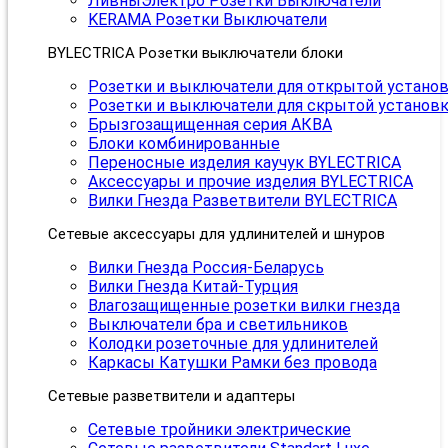
ЛивныЭлектро Розетки Выключатели
KERAMA Розетки Выключатели
BYLECTRICA Розетки выключатели блоки
Розетки и выключатели для открытой устано
Розетки и выключатели для скрытой установ
Брызгозащищенная серия АКВА
Блоки комбинированные
Переносные изделия каучук BYLECTRICA
Аксессуары и прочие изделия BYLECTRICA
Вилки Гнезда Разветвители BYLECTRICA
Сетевые аксессуары для удлинителей и шнуров
Вилки Гнезда Россия-Беларусь
Вилки Гнезда Китай-Турция
Влагозащищенные розетки вилки гнезда
Выключатели бра и светильников
Колодки розеточные для удлинителей
Каркасы Катушки Рамки без провода
Сетевые разветвители и адаптеры
Сетевые тройники электрические