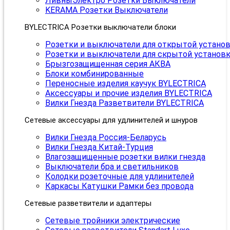
ЛивныЭлектро Розетки Выключатели
KERAMA Розетки Выключатели
BYLECTRICA Розетки выключатели блоки
Розетки и выключатели для открытой устано
Розетки и выключатели для скрытой установ
Брызгозащищенная серия АКВА
Блоки комбинированные
Переносные изделия каучук BYLECTRICA
Аксессуары и прочие изделия BYLECTRICA
Вилки Гнезда Разветвители BYLECTRICA
Сетевые аксессуары для удлинителей и шнуров
Вилки Гнезда Россия-Беларусь
Вилки Гнезда Китай-Турция
Влагозащищенные розетки вилки гнезда
Выключатели бра и светильников
Колодки розеточные для удлинителей
Каркасы Катушки Рамки без провода
Сетевые разветвители и адаптеры
Сетевые тройники электрические