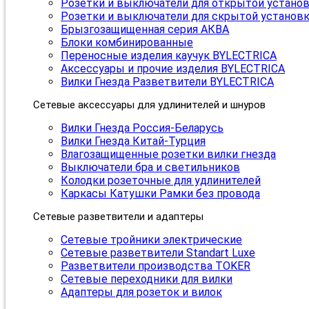
Розетки и выключатели для открытой устано
Розетки и выключатели для скрытой установ
Брызгозащищенная серия АКВА
Блоки комбинированные
Переносные изделия каучук BYLECTRICA
Аксессуары и прочие изделия BYLECTRICA
Вилки Гнезда Разветвители BYLECTRICA
Сетевые аксессуары для удлинителей и шнуров
Вилки Гнезда Россия-Беларусь
Вилки Гнезда Китай-Турция
Влагозащищенные розетки вилки гнезда
Выключатели бра и светильников
Колодки розеточные для удлинителей
Каркасы Катушки Рамки без провода
Сетевые разветвители и адаптеры
Сетевые тройники электрические
Сетевые разветвители Standart Luxe
Разветвители производства TOKER
Сетевые переходники для вилки
Адаптеры для розеток и вилок