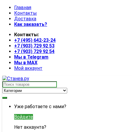
Skip
Skip
Главная
to
to
Контакты
navigation
content
Доставка
Как заказать?
Контакты:
+7 (495) 642-23-24
+7 (903) 729 92 53
+7 (903) 729 92 54
Мы в Telegram
Мы в MAX
Мой аккаунт
Search
for:
My
Уже работаете с нами?
Account
Войдите
Нет аккаунта?