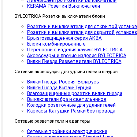
ЛивныЭлектро Розетки Выключатели
KERAMA Розетки Выключатели
BYLECTRICA Розетки выключатели блоки
Розетки и выключатели для открытой устано
Розетки и выключатели для скрытой установ
Брызгозащищенная серия АКВА
Блоки комбинированные
Переносные изделия каучук BYLECTRICA
Аксессуары и прочие изделия BYLECTRICA
Вилки Гнезда Разветвители BYLECTRICA
Сетевые аксессуары для удлинителей и шнуров
Вилки Гнезда Россия-Беларусь
Вилки Гнезда Китай-Турция
Влагозащищенные розетки вилки гнезда
Выключатели бра и светильников
Колодки розеточные для удлинителей
Каркасы Катушки Рамки без провода
Сетевые разветвители и адаптеры
Сетевые тройники электрические