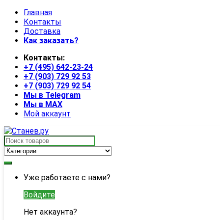
Skip
Skip
Главная
to
to
Контакты
navigation
content
Доставка
Как заказать?
Контакты:
+7 (495) 642-23-24
+7 (903) 729 92 53
+7 (903) 729 92 54
Мы в Telegram
Мы в MAX
Мой аккаунт
Search
for:
My
Уже работаете с нами?
Account
Войдите
Нет аккаунта?