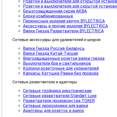
Розетки и выключатели для открытой устано
Розетки и выключатели для скрытой установ
Брызгозащищенная серия АКВА
Блоки комбинированные
Переносные изделия каучук BYLECTRICA
Аксессуары и прочие изделия BYLECTRICA
Вилки Гнезда Разветвители BYLECTRICA
Сетевые аксессуары для удлинителей и шнуров
Вилки Гнезда Россия-Беларусь
Вилки Гнезда Китай-Турция
Влагозащищенные розетки вилки гнезда
Выключатели бра и светильников
Колодки розеточные для удлинителей
Каркасы Катушки Рамки без провода
Сетевые разветвители и адаптеры
Сетевые тройники электрические
Сетевые разветвители Standart Luxe
Разветвители производства TOKER
Сетевые переходники для вилки
Адаптеры для розеток и вилок