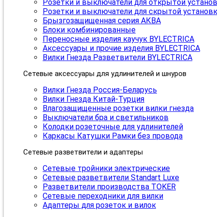
Розетки и выключатели для открытой устано
Розетки и выключатели для скрытой установ
Брызгозащищенная серия АКВА
Блоки комбинированные
Переносные изделия каучук BYLECTRICA
Аксессуары и прочие изделия BYLECTRICA
Вилки Гнезда Разветвители BYLECTRICA
Сетевые аксессуары для удлинителей и шнуров
Вилки Гнезда Россия-Беларусь
Вилки Гнезда Китай-Турция
Влагозащищенные розетки вилки гнезда
Выключатели бра и светильников
Колодки розеточные для удлинителей
Каркасы Катушки Рамки без провода
Сетевые разветвители и адаптеры
Сетевые тройники электрические
Сетевые разветвители Standart Luxe
Разветвители производства TOKER
Сетевые переходники для вилки
Адаптеры для розеток и вилок