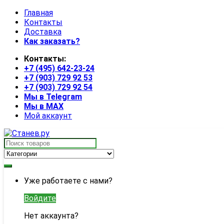
Skip
Skip
Главная
to
to
Контакты
navigation
content
Доставка
Как заказать?
Контакты:
+7 (495) 642-23-24
+7 (903) 729 92 53
+7 (903) 729 92 54
Мы в Telegram
Мы в MAX
Мой аккаунт
Search
for:
My
Уже работаете с нами?
Account
Войдите
Нет аккаунта?