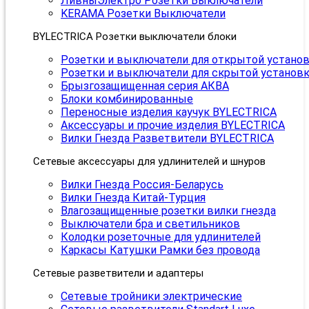
ЛивныЭлектро Розетки Выключатели
KERAMA Розетки Выключатели
BYLECTRICA Розетки выключатели блоки
Розетки и выключатели для открытой устано
Розетки и выключатели для скрытой установ
Брызгозащищенная серия АКВА
Блоки комбинированные
Переносные изделия каучук BYLECTRICA
Аксессуары и прочие изделия BYLECTRICA
Вилки Гнезда Разветвители BYLECTRICA
Сетевые аксессуары для удлинителей и шнуров
Вилки Гнезда Россия-Беларусь
Вилки Гнезда Китай-Турция
Влагозащищенные розетки вилки гнезда
Выключатели бра и светильников
Колодки розеточные для удлинителей
Каркасы Катушки Рамки без провода
Сетевые разветвители и адаптеры
Сетевые тройники электрические