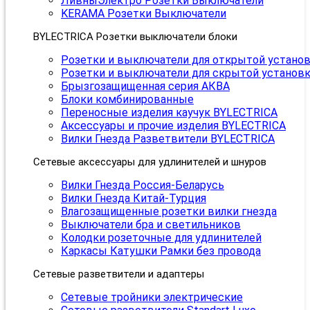
ЛивныЭлектро Розетки Выключатели
KERAMA Розетки Выключатели
BYLECTRICA Розетки выключатели блоки
Розетки и выключатели для открытой устано
Розетки и выключатели для скрытой установ
Брызгозащищенная серия АКВА
Блоки комбинированные
Переносные изделия каучук BYLECTRICA
Аксессуары и прочие изделия BYLECTRICA
Вилки Гнезда Разветвители BYLECTRICA
Сетевые аксессуары для удлинителей и шнуров
Вилки Гнезда Россия-Беларусь
Вилки Гнезда Китай-Турция
Влагозащищенные розетки вилки гнезда
Выключатели бра и светильников
Колодки розеточные для удлинителей
Каркасы Катушки Рамки без провода
Сетевые разветвители и адаптеры
Сетевые тройники электрические