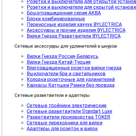
Розетки и выключатели для открытой устано
Розетки и выключатели для скрытой установ
Брызгозащищенная серия АКВА
Блоки комбинированные
Переносные изделия каучук BYLECTRICA
Аксессуары и прочие изделия BYLECTRICA
Вилки Гнезда Разветвители BYLECTRICA
Сетевые аксессуары для удлинителей и шнуров
Вилки Гнезда Россия-Беларусь
Вилки Гнезда Китай-Турция
Влагозащищенные розетки вилки гнезда
Выключатели бра и светильников
Колодки розеточные для удлинителей
Каркасы Катушки Рамки без провода
Сетевые разветвители и адаптеры
Сетевые тройники электрические
Сетевые разветвители Standart Luxe
Разветвители производства TOKER
Сетевые переходники для вилки
Адаптеры для розеток и вилок