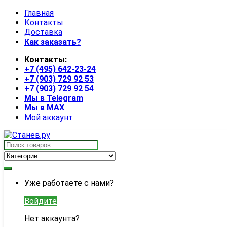
Skip
Skip
Главная
to
to
Контакты
navigation
content
Доставка
Как заказать?
Контакты:
+7 (495) 642-23-24
+7 (903) 729 92 53
+7 (903) 729 92 54
Мы в Telegram
Мы в MAX
Мой аккаунт
Search
for:
My
Уже работаете с нами?
Account
Войдите
Нет аккаунта?